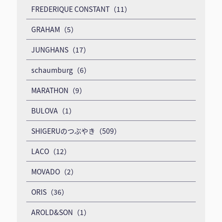
FREDERIQUE CONSTANT（11）
GRAHAM（5）
JUNGHANS（17）
schaumburg（6）
MARATHON（9）
BULOVA（1）
SHIGERUのつぶやき（509）
LACO（12）
MOVADO（2）
ORIS（36）
AROLD&SON（1）