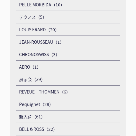
PELLE MORBIDA（10）
テクノス（5）
LOUIS ERARD（20）
JEAN-ROUSSEAU（1）
CHRONOSWISS（3）
AERO（1）
展示会（39）
REVEUE THOMMEN（6）
Pequignet（28）
新入荷（61）
BELL＆ROSS（22）