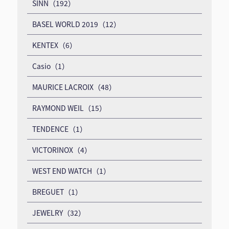
SINN（192）
BASEL WORLD 2019（12）
KENTEX（6）
Casio（1）
MAURICE LACROIX（48）
RAYMOND WEIL（15）
TENDENCE（1）
VICTORINOX（4）
WEST END WATCH（1）
BREGUET（1）
JEWELRY（32）