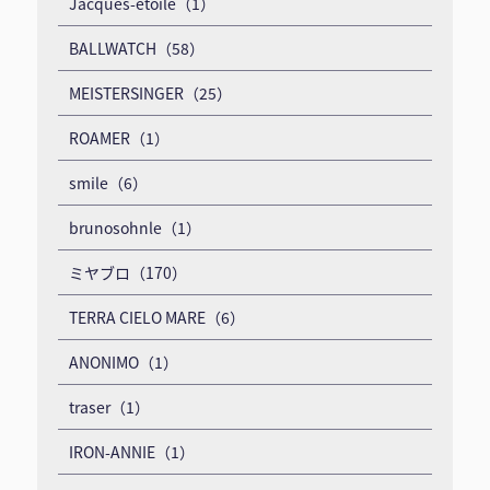
Jacques-etoile（1）
BALLWATCH（58）
MEISTERSINGER（25）
ROAMER（1）
smile（6）
brunosohnle（1）
ミヤブロ（170）
TERRA CIELO MARE（6）
ANONIMO（1）
traser（1）
IRON-ANNIE（1）