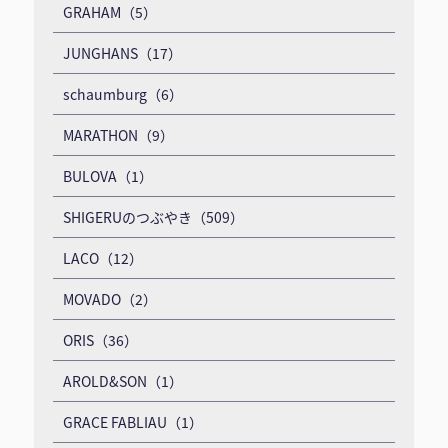
GRAHAM（5）
JUNGHANS（17）
schaumburg（6）
MARATHON（9）
BULOVA（1）
SHIGERUのつぶやき（509）
LACO（12）
MOVADO（2）
ORIS（36）
AROLD&SON（1）
GRACE FABLIAU（1）