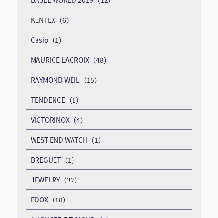
BASEL WORLD 2019（12）
KENTEX（6）
Casio（1）
MAURICE LACROIX（48）
RAYMOND WEIL（15）
TENDENCE（1）
VICTORINOX（4）
WEST END WATCH（1）
BREGUET（1）
JEWELRY（32）
EDOX（18）