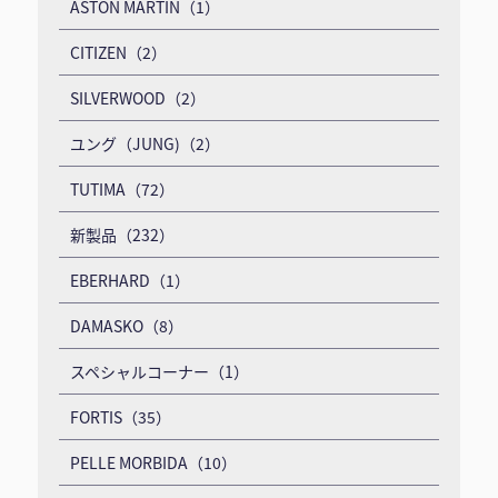
ASTON MARTIN（1）
CITIZEN（2）
SILVERWOOD（2）
ユング（JUNG)（2）
TUTIMA（72）
新製品（232）
EBERHARD（1）
DAMASKO（8）
スペシャルコーナー（1）
FORTIS（35）
PELLE MORBIDA（10）