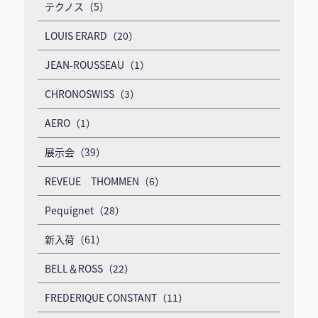
テクノス（5）
LOUIS ERARD（20）
JEAN-ROUSSEAU（1）
CHRONOSWISS（3）
AERO（1）
展示会（39）
REVEUE THOMMEN（6）
Pequignet（28）
新入荷（61）
BELL＆ROSS（22）
FREDERIQUE CONSTANT（11）