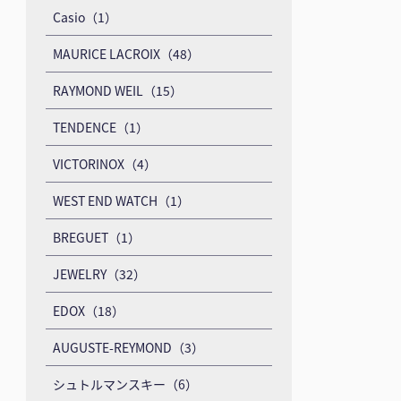
Casio（1）
MAURICE LACROIX（48）
RAYMOND WEIL（15）
TENDENCE（1）
VICTORINOX（4）
WEST END WATCH（1）
BREGUET（1）
JEWELRY（32）
EDOX（18）
AUGUSTE-REYMOND（3）
シュトルマンスキー（6）