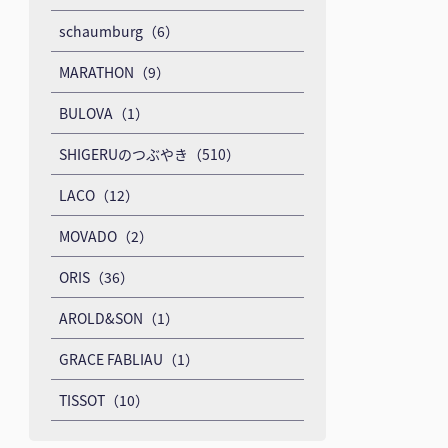
schaumburg（6）
MARATHON（9）
BULOVA（1）
SHIGERUのつぶやき（510）
LACO（12）
MOVADO（2）
ORIS（36）
AROLD&SON（1）
GRACE FABLIAU（1）
TISSOT（10）