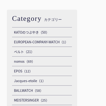
Category
カテゴリー
KATOのつぶやき（50）
EUROPEAN-COMPANY-WATCH（1）
ベルト（21）
nomos（69）
EPOS（12）
Jacques-etoile（1）
BALLWATCH（58）
MEISTERSINGER（25）