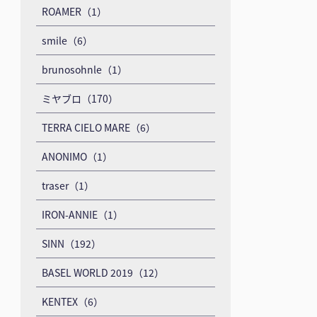
ROAMER（1）
smile（6）
brunosohnle（1）
ミヤブロ（170）
TERRA CIELO MARE（6）
ANONIMO（1）
traser（1）
IRON-ANNIE（1）
SINN（192）
BASEL WORLD 2019（12）
KENTEX（6）