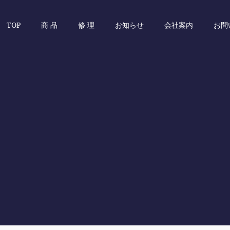
TOP
商 品
修 理
お知らせ
会社案内
お問