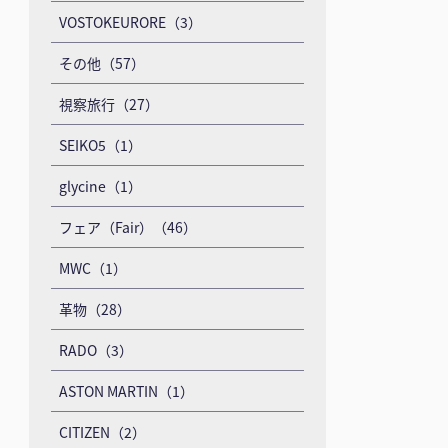
VOSTOKEURORE（3）
その他（57）
視察旅行（27）
SEIKO5（1）
glycine（1）
フェア（Fair）（46）
MWC（1）
革物（28）
RADO（3）
ASTON MARTIN（1）
CITIZEN（2）