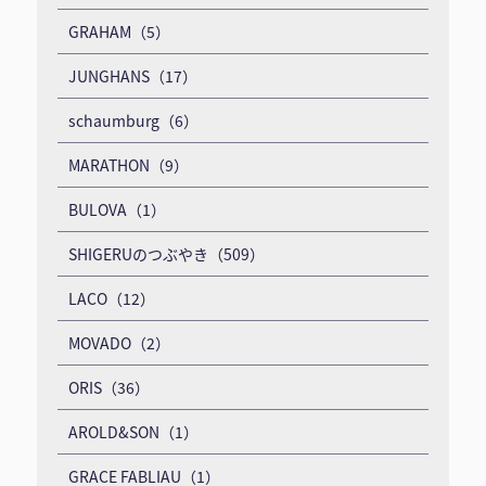
GRAHAM（5）
JUNGHANS（17）
schaumburg（6）
MARATHON（9）
BULOVA（1）
SHIGERUのつぶやき（509）
LACO（12）
MOVADO（2）
ORIS（36）
AROLD&SON（1）
GRACE FABLIAU（1）