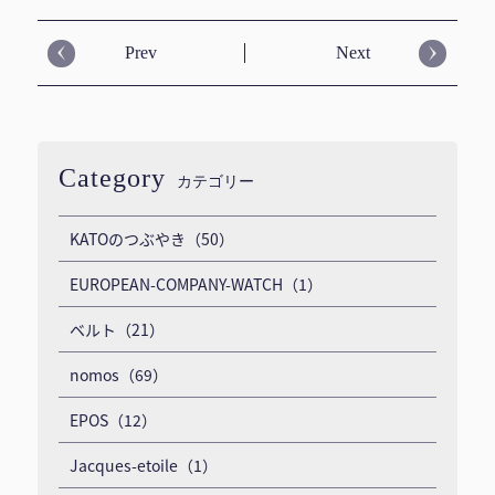
Prev
Next
Category
カテゴリー
KATOのつぶやき（50）
EUROPEAN-COMPANY-WATCH（1）
ベルト（21）
nomos（69）
EPOS（12）
Jacques-etoile（1）