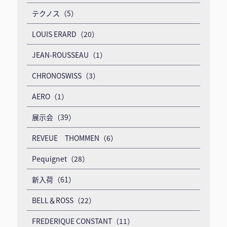
テクノス（5）
LOUIS ERARD（20）
JEAN-ROUSSEAU（1）
CHRONOSWISS（3）
AERO（1）
展示会（39）
REVEUE THOMMEN（6）
Pequignet（28）
新入荷（61）
BELL＆ROSS（22）
FREDERIQUE CONSTANT（11）