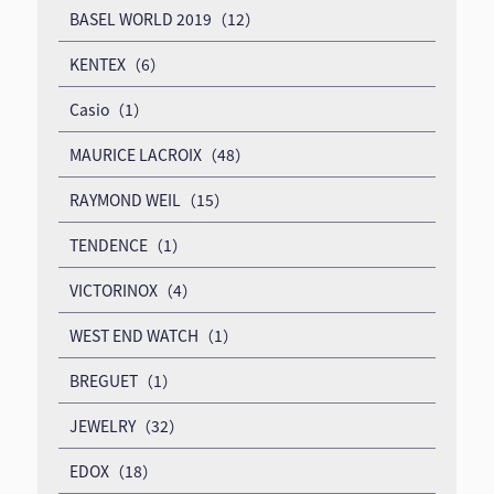
BASEL WORLD 2019（12）
KENTEX（6）
Casio（1）
MAURICE LACROIX（48）
RAYMOND WEIL（15）
TENDENCE（1）
VICTORINOX（4）
WEST END WATCH（1）
BREGUET（1）
JEWELRY（32）
EDOX（18）