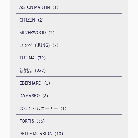
ASTON MARTIN（1）
CITIZEN（2）
SILVERWOOD（2）
ユング（JUNG)（2）
TUTIMA（72）
新製品（232）
EBERHARD（1）
DAMASKO（8）
スペシャルコーナー（1）
FORTIS（35）
PELLE MORBIDA（10）