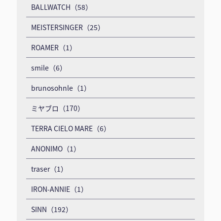
BALLWATCH（58）
MEISTERSINGER（25）
ROAMER（1）
smile（6）
brunosohnle（1）
ミヤブロ（170）
TERRA CIELO MARE（6）
ANONIMO（1）
traser（1）
IRON-ANNIE（1）
SINN（192）