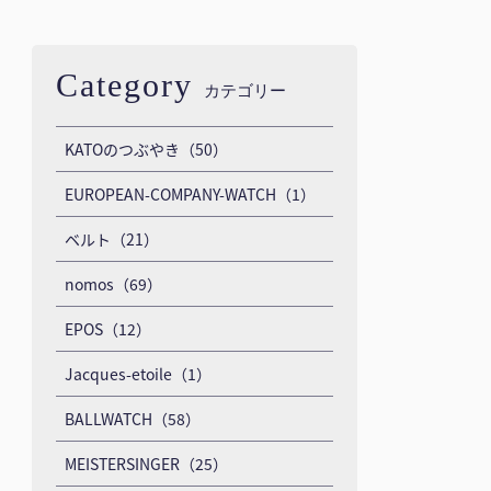
Category
カテゴリー
KATOのつぶやき（50）
EUROPEAN-COMPANY-WATCH（1）
ベルト（21）
nomos（69）
EPOS（12）
Jacques-etoile（1）
BALLWATCH（58）
MEISTERSINGER（25）