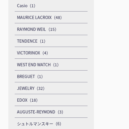
Casio（1）
MAURICE LACROIX（48）
RAYMOND WEIL（15）
TENDENCE（1）
VICTORINOX（4）
WEST END WATCH（1）
BREGUET（1）
JEWELRY（32）
EDOX（18）
AUGUSTE-REYMOND（3）
シュトルマンスキー（6）