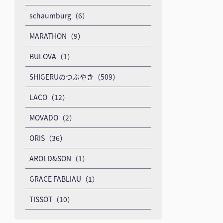
schaumburg（6）
MARATHON（9）
BULOVA（1）
SHIGERUのつぶやき（509）
LACO（12）
MOVADO（2）
ORIS（36）
AROLD&SON（1）
GRACE FABLIAU（1）
TISSOT（10）