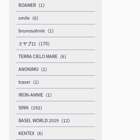
ROAMER（1）
smile（6）
brunosohnle（1）
ミヤブロ（170）
TERRA CIELO MARE（6）
ANONIMO（1）
traser（1）
IRON-ANNIE（1）
SINN（192）
BASEL WORLD 2019（12）
KENTEX（6）