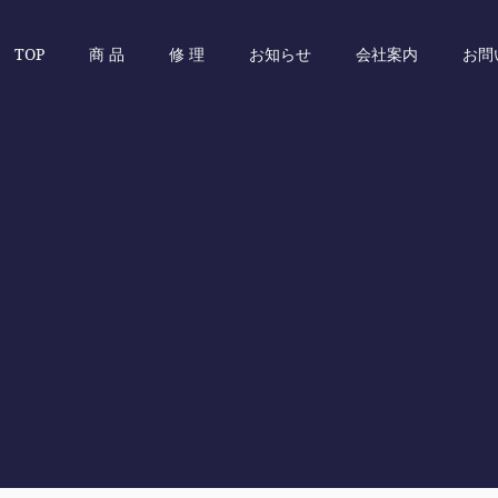
TOP
商 品
修 理
お知らせ
会社案内
お問