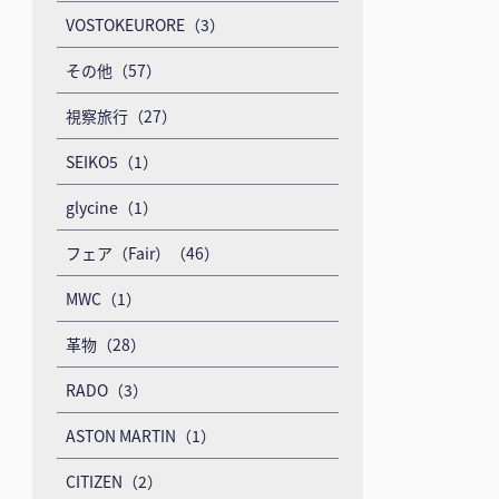
VOSTOKEURORE（3）
その他（57）
視察旅行（27）
SEIKO5（1）
glycine（1）
フェア（Fair）（46）
MWC（1）
革物（28）
RADO（3）
ASTON MARTIN（1）
CITIZEN（2）