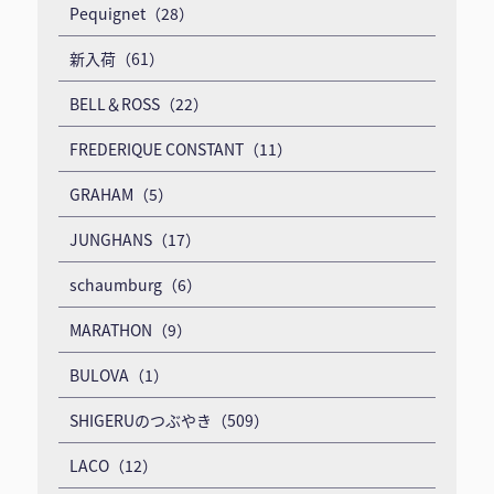
Pequignet（28）
新入荷（61）
BELL＆ROSS（22）
FREDERIQUE CONSTANT（11）
GRAHAM（5）
JUNGHANS（17）
schaumburg（6）
MARATHON（9）
BULOVA（1）
SHIGERUのつぶやき（509）
LACO（12）