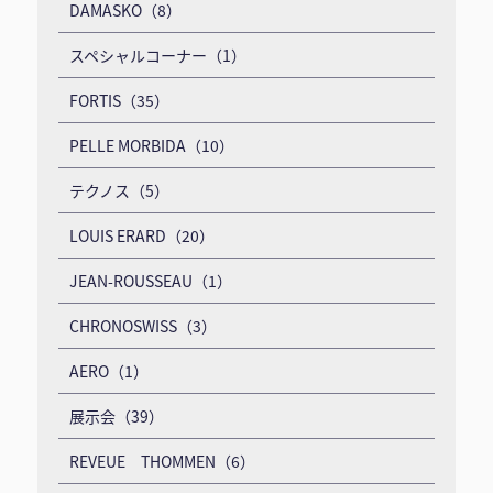
DAMASKO（8）
スペシャルコーナー（1）
FORTIS（35）
PELLE MORBIDA（10）
テクノス（5）
LOUIS ERARD（20）
JEAN-ROUSSEAU（1）
CHRONOSWISS（3）
AERO（1）
展示会（39）
REVEUE THOMMEN（6）