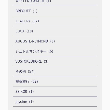
WEST END WATCH（1）
BREGUET（1）
JEWELRY（32）
EDOX（18）
AUGUSTE-REYMOND（3）
シュトルマンスキー（6）
VOSTOKEURORE（3）
その他（57）
視察旅行（27）
SEIKO5（1）
glycine（1）