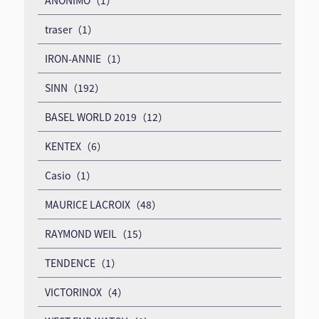
traser（1）
IRON-ANNIE（1）
SINN（192）
BASEL WORLD 2019（12）
KENTEX（6）
Casio（1）
MAURICE LACROIX（48）
RAYMOND WEIL（15）
TENDENCE（1）
VICTORINOX（4）