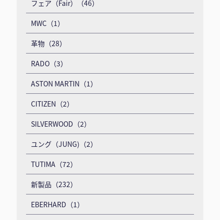
フェア（Fair）（46）
MWC（1）
革物（28）
RADO（3）
ASTON MARTIN（1）
CITIZEN（2）
SILVERWOOD（2）
ユング（JUNG)（2）
TUTIMA（72）
新製品（232）
EBERHARD（1）