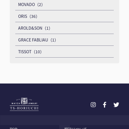
MOVADO（2）
ORIS（36）
AROLD&SON（1）
GRACE FABLIAU（1）
TISSOT（10）