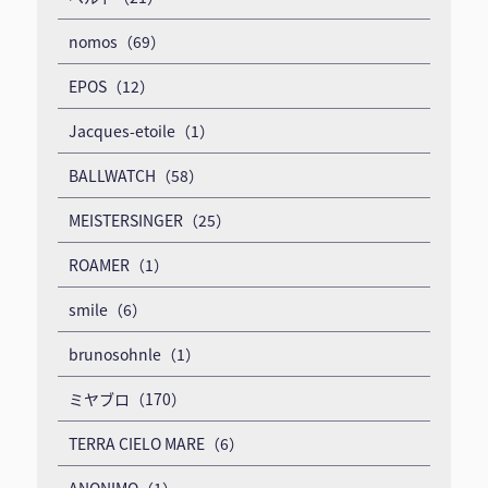
nomos（69）
EPOS（12）
Jacques-etoile（1）
BALLWATCH（58）
MEISTERSINGER（25）
ROAMER（1）
smile（6）
brunosohnle（1）
ミヤブロ（170）
TERRA CIELO MARE（6）
ANONIMO（1）