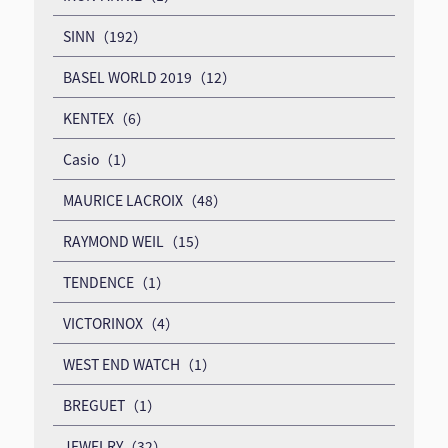
SINN（192）
BASEL WORLD 2019（12）
KENTEX（6）
Casio（1）
MAURICE LACROIX（48）
RAYMOND WEIL（15）
TENDENCE（1）
VICTORINOX（4）
WEST END WATCH（1）
BREGUET（1）
JEWELRY（32）