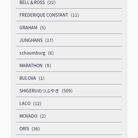
BELL＆ROSS（22）
FREDERIQUE CONSTANT（11）
GRAHAM（5）
JUNGHANS（17）
schaumburg（6）
MARATHON（9）
BULOVA（1）
SHIGERUのつぶやき（509）
LACO（12）
MOVADO（2）
ORIS（36）