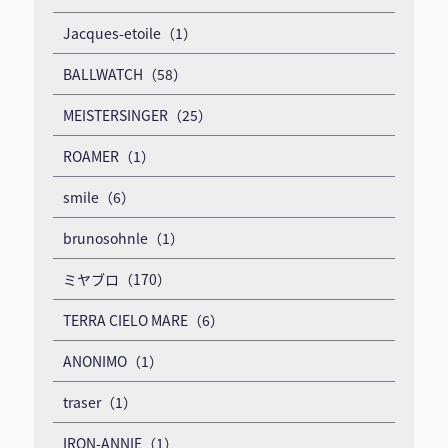
Jacques-etoile（1）
BALLWATCH（58）
MEISTERSINGER（25）
ROAMER（1）
smile（6）
brunosohnle（1）
ミヤブロ（170）
TERRA CIELO MARE（6）
ANONIMO（1）
traser（1）
IRON-ANNIE（1）