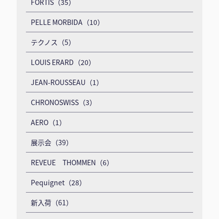
FORTIS（35）
PELLE MORBIDA（10）
テクノス（5）
LOUIS ERARD（20）
JEAN-ROUSSEAU（1）
CHRONOSWISS（3）
AERO（1）
展示会（39）
REVEUE THOMMEN（6）
Pequignet（28）
新入荷（61）