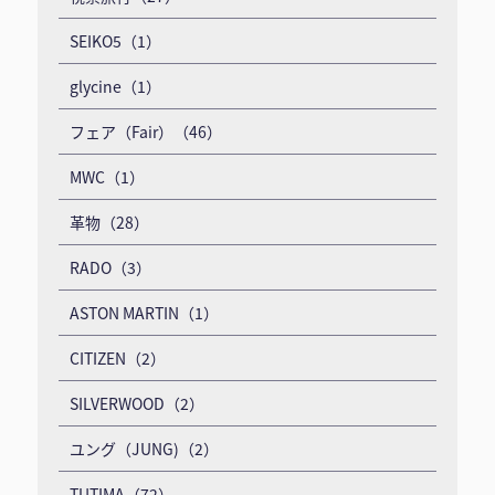
SEIKO5（1）
glycine（1）
フェア（Fair）（46）
MWC（1）
革物（28）
RADO（3）
ASTON MARTIN（1）
CITIZEN（2）
SILVERWOOD（2）
ユング（JUNG)（2）
TUTIMA（72）