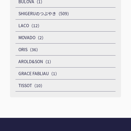
BULOVA（1）
SHIGERUのつぶやき（509）
LACO（12）
MOVADO（2）
ORIS（36）
AROLD&SON（1）
GRACE FABLIAU（1）
TISSOT（10）