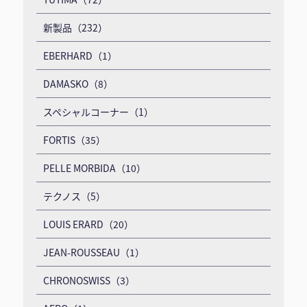
新製品（232）
EBERHARD（1）
DAMASKO（8）
スペシャルコーナー（1）
FORTIS（35）
PELLE MORBIDA（10）
テクノス（5）
LOUIS ERARD（20）
JEAN-ROUSSEAU（1）
CHRONOSWISS（3）