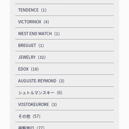
TENDENCE（1）
VICTORINOX（4）
WEST END WATCH（1）
BREGUET（1）
JEWELRY（32）
EDOX（18）
AUGUSTE-REYMOND（3）
シュトルマンスキー（6）
VOSTOKEURORE（3）
その他（57）
視察旅行（27）