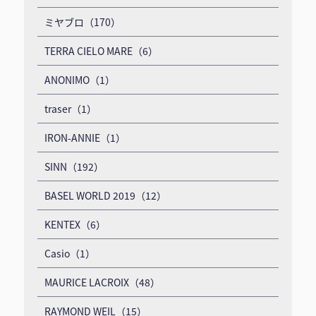
ミヤブロ（170）
TERRA CIELO MARE（6）
ANONIMO（1）
traser（1）
IRON-ANNIE（1）
SINN（192）
BASEL WORLD 2019（12）
KENTEX（6）
Casio（1）
MAURICE LACROIX（48）
RAYMOND WEIL（15）