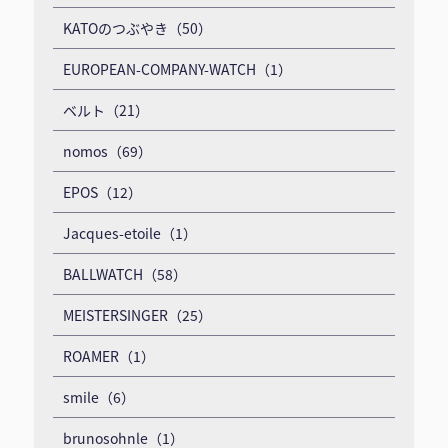
KATOのつぶやき（50）
EUROPEAN-COMPANY-WATCH（1）
ベルト（21）
nomos（69）
EPOS（12）
Jacques-etoile（1）
BALLWATCH（58）
MEISTERSINGER（25）
ROAMER（1）
smile（6）
brunosohnle（1）