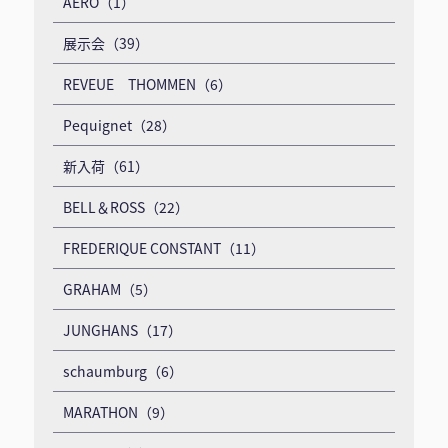
AERO（1）
展示会（39）
REVEUE THOMMEN（6）
Pequignet（28）
新入荷（61）
BELL＆ROSS（22）
FREDERIQUE CONSTANT（11）
GRAHAM（5）
JUNGHANS（17）
schaumburg（6）
MARATHON（9）