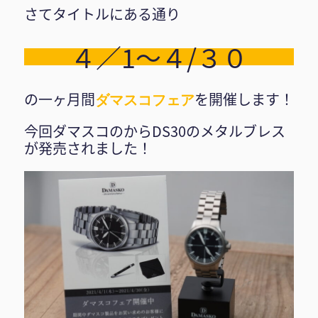
さてタイトルにある通り
４／1〜４/３０
の一ヶ月間
を開催します！
ダマスコフェア
今回ダマスコのからDS30のメタルブレス
が発売されました！