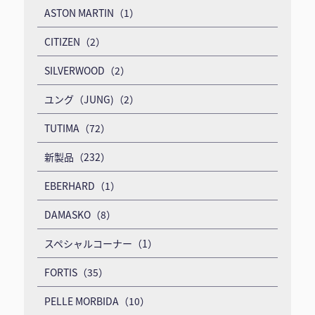
ASTON MARTIN（1）
CITIZEN（2）
SILVERWOOD（2）
ユング（JUNG)（2）
TUTIMA（72）
新製品（232）
EBERHARD（1）
DAMASKO（8）
スペシャルコーナー（1）
FORTIS（35）
PELLE MORBIDA（10）