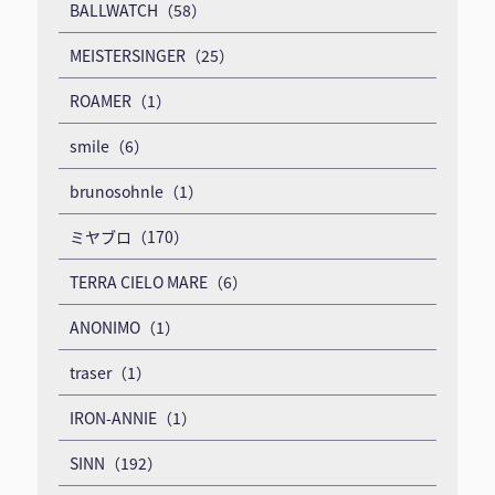
BALLWATCH（58）
MEISTERSINGER（25）
ROAMER（1）
smile（6）
brunosohnle（1）
ミヤブロ（170）
TERRA CIELO MARE（6）
ANONIMO（1）
traser（1）
IRON-ANNIE（1）
SINN（192）