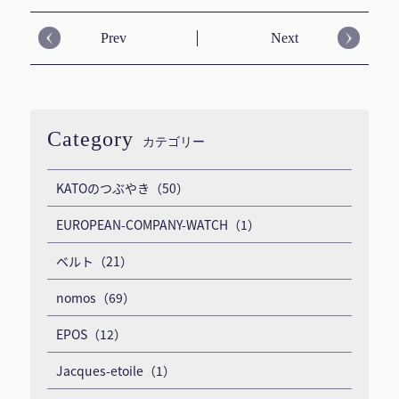
Prev
Next
Category
カテゴリー
KATOのつぶやき（50）
EUROPEAN-COMPANY-WATCH（1）
ベルト（21）
nomos（69）
EPOS（12）
Jacques-etoile（1）