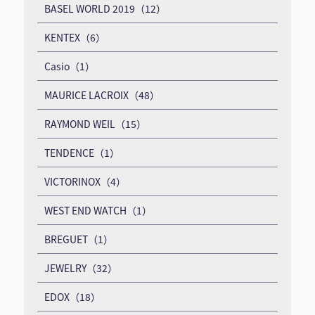
BASEL WORLD 2019（12）
KENTEX（6）
Casio（1）
MAURICE LACROIX（48）
RAYMOND WEIL（15）
TENDENCE（1）
VICTORINOX（4）
WEST END WATCH（1）
BREGUET（1）
JEWELRY（32）
EDOX（18）