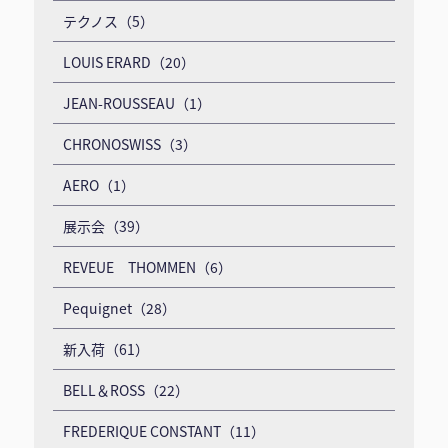
テクノス（5）
LOUIS ERARD（20）
JEAN-ROUSSEAU（1）
CHRONOSWISS（3）
AERO（1）
展示会（39）
REVEUE THOMMEN（6）
Pequignet（28）
新入荷（61）
BELL＆ROSS（22）
FREDERIQUE CONSTANT（11）