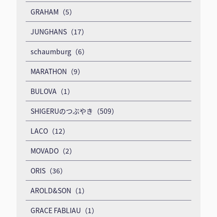
GRAHAM（5）
JUNGHANS（17）
schaumburg（6）
MARATHON（9）
BULOVA（1）
SHIGERUのつぶやき（509）
LACO（12）
MOVADO（2）
ORIS（36）
AROLD&SON（1）
GRACE FABLIAU（1）