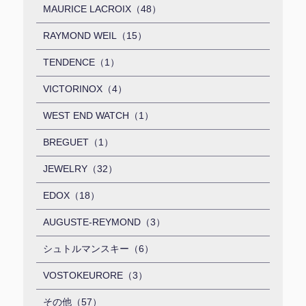
MAURICE LACROIX（48）
RAYMOND WEIL（15）
TENDENCE（1）
VICTORINOX（4）
WEST END WATCH（1）
BREGUET（1）
JEWELRY（32）
EDOX（18）
AUGUSTE-REYMOND（3）
シュトルマンスキー（6）
VOSTOKEURORE（3）
その他（57）