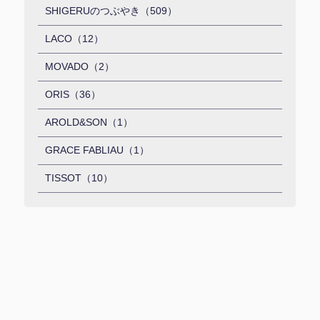
SHIGERUのつぶやき（509）
LACO（12）
MOVADO（2）
ORIS（36）
AROLD&SON（1）
GRACE FABLIAU（1）
TISSOT（10）