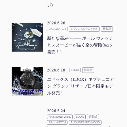
ジ)
2026.6.26
SHIGERUのつぶやき
新製品
BALLWATCH
新たな高みへ―― ボール ウォッチ
とスヌーピーが描く空の冒険(6/26
発売！）
2026.6.18
新製品
EDOX
エドックス（EDOX）ネプチュニア
ン グランデ リザーブ日本限定モデ
ル発売！
2026.5.24
新製品
RAYMOND WEIL
EDOX
BALLWATCH
AUGUSTE-REYMOND