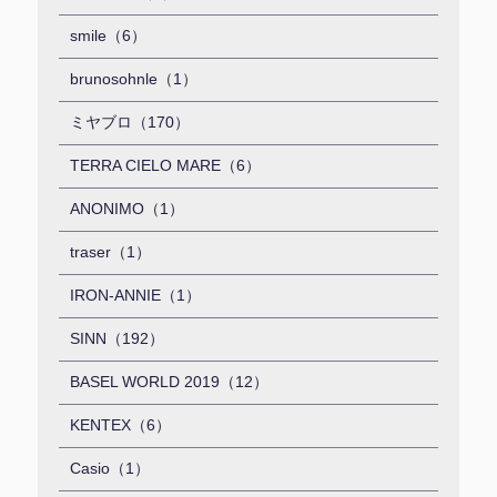
smile（6）
brunosohnle（1）
ミヤブロ（170）
TERRA CIELO MARE（6）
ANONIMO（1）
traser（1）
IRON-ANNIE（1）
SINN（192）
BASEL WORLD 2019（12）
KENTEX（6）
Casio（1）