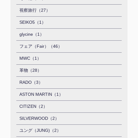
視察旅行（27）
SEIKO5（1）
glycine（1）
フェア（Fair）（46）
MWC（1）
革物（28）
RADO（3）
ASTON MARTIN（1）
CITIZEN（2）
SILVERWOOD（2）
ユング（JUNG)（2）