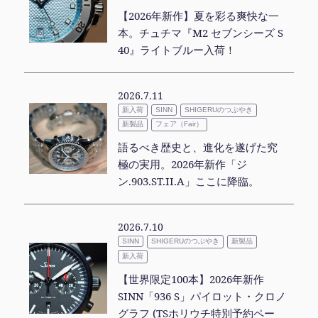
【2026年新作】夏を彩る爽快な一
本。チュチマ『M2 セブンシーズ S
40』ライトブルー入荷！
2026.7.11
新入荷
SHIGERUのつぶやき
SINN
新製品
フェア（Fair）
語るべき歴史と、進化を遂げた究
極の実用。2026年新作「ジ
ン.903.ST.II.A」ここに降臨。
2026.7.10
SHIGERUのつぶやき
新製品
SINN
新入荷
【世界限定100本】2026年新作
SINN「936 S」パイロット・クロノ
グラフ (TSホリウチ特別予約ペー