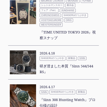
MAURICE LACROIX
MOVADO
TUTIMA
シュトルマンスキー
展示会
フェア（Fair）
JUNGHANS
SHIGERUのつぶやき
CHRONOSWISS
VOSTOKEURORE
ORIS
MEISTERSINGER
『TIME UNITED TOKYO 2026』視
察スナップ
2026.4.18
SHIGERUのつぶやき
新製品
SINN
研ぎ澄ました本質『Sinn 544/544
RS』
2026.4.17
SHIGERUのつぶやき
新製品
SINN
『Sinn 308 Hunting Watch』プロ
仕様の設計