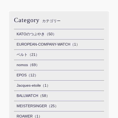
Category
カテゴリー
KATOのつぶやき（50）
EUROPEAN-COMPANY-WATCH（1）
ベルト（21）
nomos（69）
EPOS（12）
Jacques-etoile（1）
BALLWATCH（58）
MEISTERSINGER（25）
ROAMER（1）