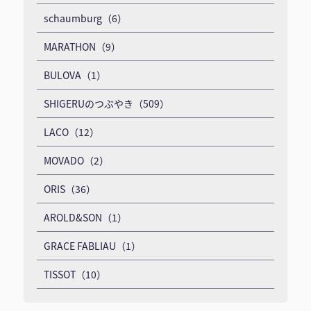
schaumburg（6）
MARATHON（9）
BULOVA（1）
SHIGERUのつぶやき（509）
LACO（12）
MOVADO（2）
ORIS（36）
AROLD&SON（1）
GRACE FABLIAU（1）
TISSOT（10）