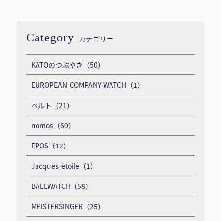
Category
カテゴリー
KATOのつぶやき（50）
EUROPEAN-COMPANY-WATCH（1）
ベルト（21）
nomos（69）
EPOS（12）
Jacques-etoile（1）
BALLWATCH（58）
MEISTERSINGER（25）