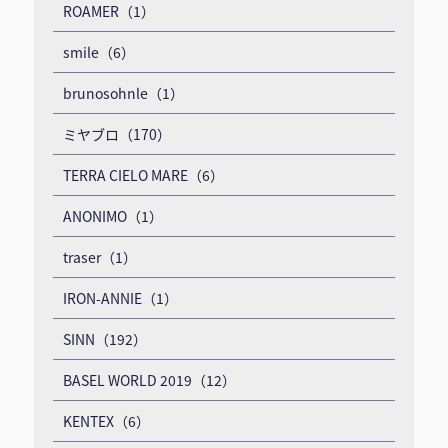
ROAMER（1）
smile（6）
brunosohnle（1）
ミヤブロ（170）
TERRA CIELO MARE（6）
ANONIMO（1）
traser（1）
IRON-ANNIE（1）
SINN（192）
BASEL WORLD 2019（12）
KENTEX（6）