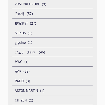
VOSTOKEURORE（3）
その他（57）
視察旅行（27）
SEIKO5（1）
glycine（1）
フェア（Fair）（46）
MWC（1）
革物（28）
RADO（3）
ASTON MARTIN（1）
CITIZEN（2）