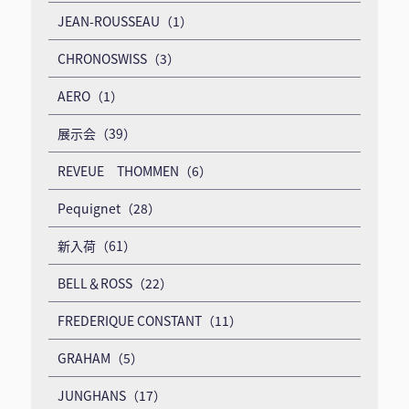
JEAN-ROUSSEAU（1）
CHRONOSWISS（3）
AERO（1）
展示会（39）
REVEUE THOMMEN（6）
Pequignet（28）
新入荷（61）
BELL＆ROSS（22）
FREDERIQUE CONSTANT（11）
GRAHAM（5）
JUNGHANS（17）