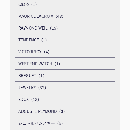
Casio（1）
MAURICE LACROIX（48）
RAYMOND WEIL（15）
TENDENCE（1）
VICTORINOX（4）
WEST END WATCH（1）
BREGUET（1）
JEWELRY（32）
EDOX（18）
AUGUSTE-REYMOND（3）
シュトルマンスキー（6）