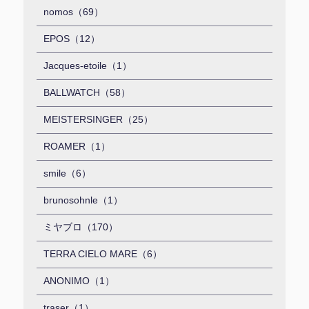
nomos（69）
EPOS（12）
Jacques-etoile（1）
BALLWATCH（58）
MEISTERSINGER（25）
ROAMER（1）
smile（6）
brunosohnle（1）
ミヤブロ（170）
TERRA CIELO MARE（6）
ANONIMO（1）
traser（1）