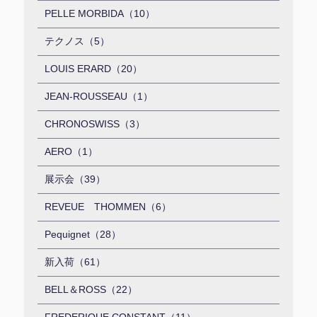
PELLE MORBIDA（10）
テクノス（5）
LOUIS ERARD（20）
JEAN-ROUSSEAU（1）
CHRONOSWISS（3）
AERO（1）
展示会（39）
REVEUE THOMMEN（6）
Pequignet（28）
新入荷（61）
BELL＆ROSS（22）
FREDERIQUE CONSTANT（11）