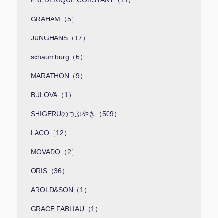
GRAHAM（5）
JUNGHANS（17）
schaumburg（6）
MARATHON（9）
BULOVA（1）
SHIGERUのつぶやき（509）
LACO（12）
MOVADO（2）
ORIS（36）
AROLD&SON（1）
GRACE FABLIAU（1）