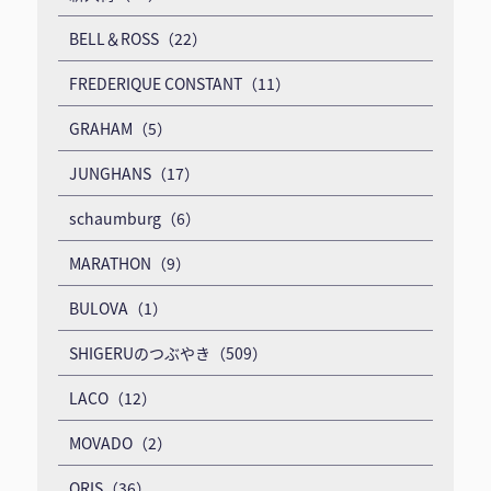
BELL＆ROSS（22）
FREDERIQUE CONSTANT（11）
GRAHAM（5）
JUNGHANS（17）
schaumburg（6）
MARATHON（9）
BULOVA（1）
SHIGERUのつぶやき（509）
LACO（12）
MOVADO（2）
ORIS（36）