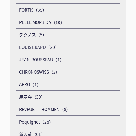
FORTIS（35）
PELLE MORBIDA（10）
テクノス（5）
LOUIS ERARD（20）
JEAN-ROUSSEAU（1）
CHRONOSWISS（3）
AERO（1）
展示会（39）
REVEUE THOMMEN（6）
Pequignet（28）
新入荷（61）