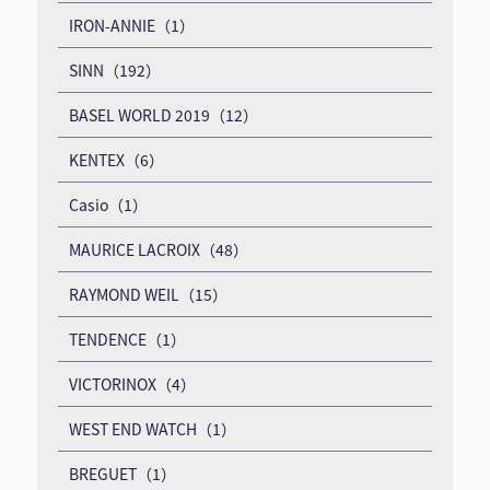
IRON-ANNIE（1）
SINN（192）
BASEL WORLD 2019（12）
KENTEX（6）
Casio（1）
MAURICE LACROIX（48）
RAYMOND WEIL（15）
TENDENCE（1）
VICTORINOX（4）
WEST END WATCH（1）
BREGUET（1）