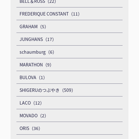
BELL＆ROSS（22）
FREDERIQUE CONSTANT（11）
GRAHAM（5）
JUNGHANS（17）
schaumburg（6）
MARATHON（9）
BULOVA（1）
SHIGERUのつぶやき（509）
LACO（12）
MOVADO（2）
ORIS（36）