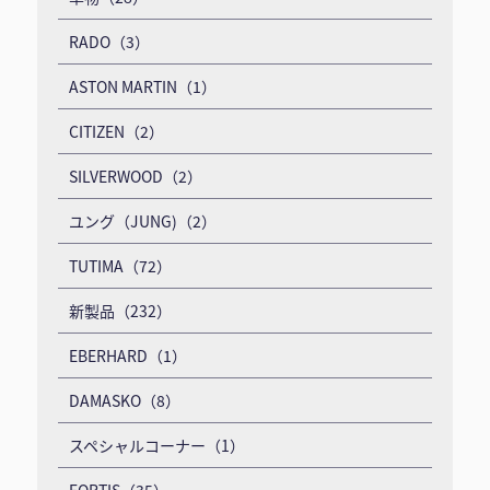
RADO（3）
ASTON MARTIN（1）
CITIZEN（2）
SILVERWOOD（2）
ユング（JUNG)（2）
TUTIMA（72）
新製品（232）
EBERHARD（1）
DAMASKO（8）
スペシャルコーナー（1）
FORTIS（35）