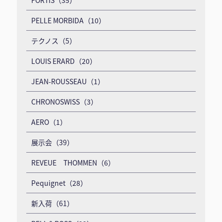
PELLE MORBIDA（10）
テクノス（5）
LOUIS ERARD（20）
JEAN-ROUSSEAU（1）
CHRONOSWISS（3）
AERO（1）
展示会（39）
REVEUE THOMMEN（6）
Pequignet（28）
新入荷（61）