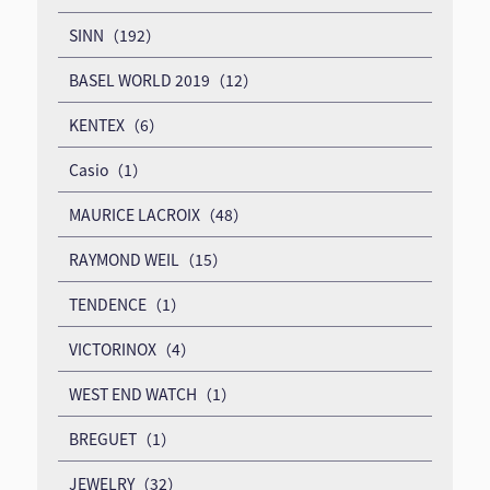
SINN（192）
BASEL WORLD 2019（12）
KENTEX（6）
Casio（1）
MAURICE LACROIX（48）
RAYMOND WEIL（15）
TENDENCE（1）
VICTORINOX（4）
WEST END WATCH（1）
BREGUET（1）
JEWELRY（32）