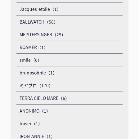
Jacques-etoile（1）
BALLWATCH（58）
MEISTERSINGER（25）
ROAMER（1）
smile（6）
brunosohnle（1）
ミヤブロ（170）
TERRA CIELO MARE（6）
ANONIMO（1）
traser（1）
IRON-ANNIE（1）