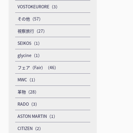
VOSTOKEURORE（3）
その他（57）
視察旅行（27）
SEIKO5（1）
glycine（1）
フェア（Fair）（46）
MWC（1）
革物（28）
RADO（3）
ASTON MARTIN（1）
CITIZEN（2）