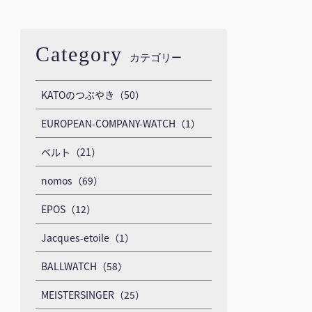
Category
カテゴリー
KATOのつぶやき（50）
EUROPEAN-COMPANY-WATCH（1）
ベルト（21）
nomos（69）
EPOS（12）
Jacques-etoile（1）
BALLWATCH（58）
MEISTERSINGER（25）