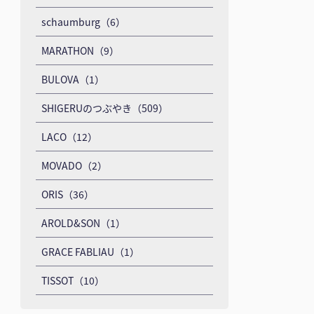
schaumburg（6）
MARATHON（9）
BULOVA（1）
SHIGERUのつぶやき（509）
LACO（12）
MOVADO（2）
ORIS（36）
AROLD&SON（1）
GRACE FABLIAU（1）
TISSOT（10）