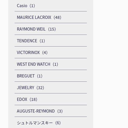
Casio（1）
MAURICE LACROIX（48）
RAYMOND WEIL（15）
TENDENCE（1）
VICTORINOX（4）
WEST END WATCH（1）
BREGUET（1）
JEWELRY（32）
EDOX（18）
AUGUSTE-REYMOND（3）
シュトルマンスキー（6）