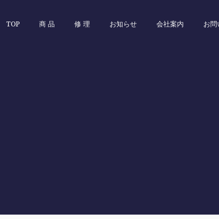
TOP
商 品
修 理
お知らせ
会社案内
お問