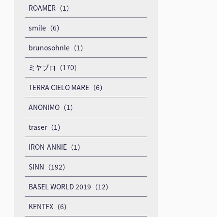
ROAMER（1）
smile（6）
brunosohnle（1）
ミヤブロ（170）
TERRA CIELO MARE（6）
ANONIMO（1）
traser（1）
IRON-ANNIE（1）
SINN（192）
BASEL WORLD 2019（12）
KENTEX（6）