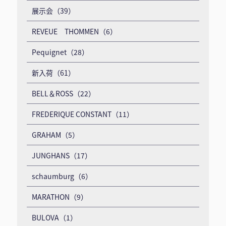
展示会（39）
REVEUE THOMMEN（6）
Pequignet（28）
新入荷（61）
BELL＆ROSS（22）
FREDERIQUE CONSTANT（11）
GRAHAM（5）
JUNGHANS（17）
schaumburg（6）
MARATHON（9）
BULOVA（1）