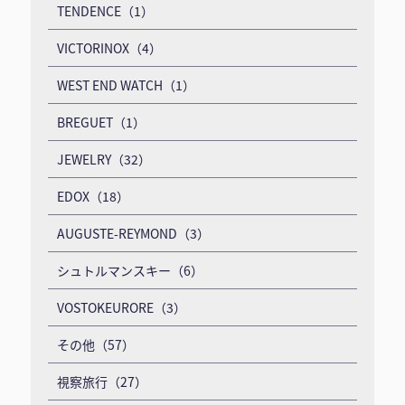
TENDENCE（1）
VICTORINOX（4）
WEST END WATCH（1）
BREGUET（1）
JEWELRY（32）
EDOX（18）
AUGUSTE-REYMOND（3）
シュトルマンスキー（6）
VOSTOKEURORE（3）
その他（57）
視察旅行（27）