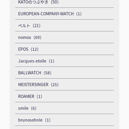
KATOのつぶやき（50）
EUROPEAN-COMPANY-WATCH（1）
ベルト（21）
nomos（69）
EPOS（12）
Jacques-etoile（1）
BALLWATCH（58）
MEISTERSINGER（25）
ROAMER（1）
smile（6）
brunosohnle（1）