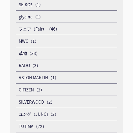
SEIKO5（1）
glycine（1）
フェア（Fair）（46）
MWC（1）
革物（28）
RADO（3）
ASTON MARTIN（1）
CITIZEN（2）
SILVERWOOD（2）
ユング（JUNG)（2）
TUTIMA（72）