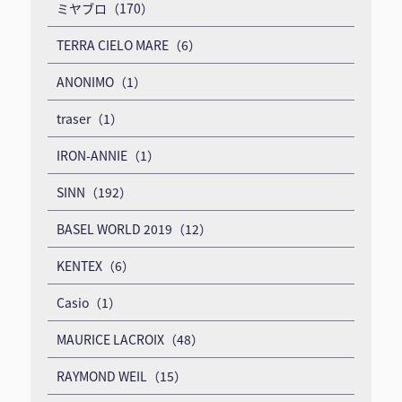
ミヤブロ（170）
TERRA CIELO MARE（6）
ANONIMO（1）
traser（1）
IRON-ANNIE（1）
SINN（192）
BASEL WORLD 2019（12）
KENTEX（6）
Casio（1）
MAURICE LACROIX（48）
RAYMOND WEIL（15）