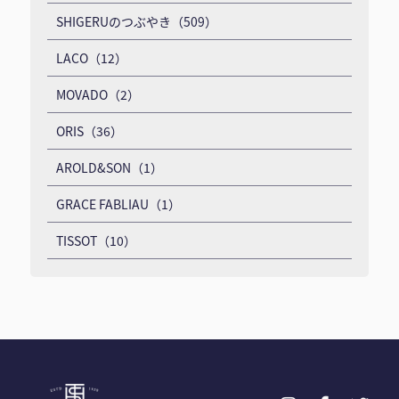
SHIGERUのつぶやき（509）
LACO（12）
MOVADO（2）
ORIS（36）
AROLD&SON（1）
GRACE FABLIAU（1）
TISSOT（10）