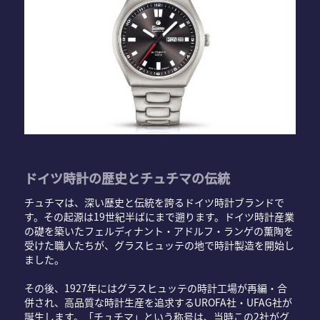
ドイツ時計の歴史とチュチマの伝統
チュチマは、深い歴史と伝統を誇るドイツ時計ブランドで
す。その起源は19世紀半ばにまで遡ります。ドイツ時計産業
の礎を築いたフェルディナント・アドルフ・ランゲの薫陶を
受けた職人たちが、グラスヒュッテの地で時計製造を開始し
ました。
その後、1927年にはグラスヒュッテの時計工場が再編・合
併され、高品質な時計生産を追求するUROFA社・UFAG社が
誕生します。「チュチマ」という称号は、当時この2社がグ