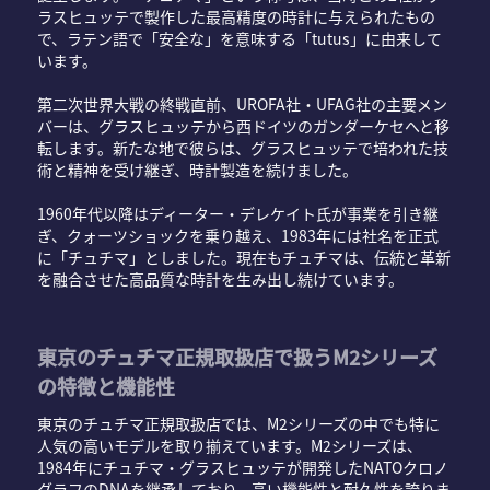
ラスヒュッテで製作した最高精度の時計に与えられたもの
で、ラテン語で「安全な」を意味する「tutus」に由来して
います。
第二次世界大戦の終戦直前、UROFA社・UFAG社の主要メン
バーは、グラスヒュッテから西ドイツのガンダーケセへと移
転します。新たな地で彼らは、グラスヒュッテで培われた技
術と精神を受け継ぎ、時計製造を続けました。
1960年代以降はディーター・デレケイト氏が事業を引き継
ぎ、クォーツショックを乗り越え、1983年には社名を正式
に「チュチマ」としました。現在もチュチマは、伝統と革新
を融合させた高品質な時計を生み出し続けています。
東京のチュチマ正規取扱店で扱うM2シリーズ
の特徴と機能性
東京のチュチマ正規取扱店では、M2シリーズの中でも特に
人気の高いモデルを取り揃えています。M2シリーズは、
1984年にチュチマ・グラスヒュッテが開発したNATOクロノ
グラフのDNAを継承しており、高い機能性と耐久性を誇りま