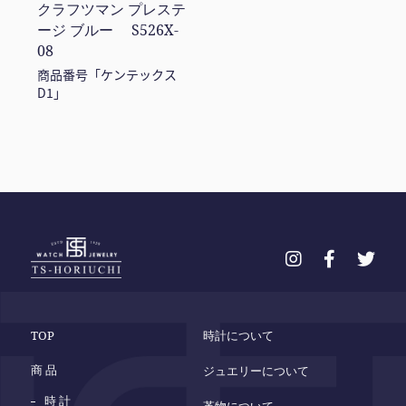
クラフツマン プレステ
ージ ブルー S526X-
08
商品番号「ケンテックス
D1」
TOP
時計について
商 品
ジュエリーについて
時 計