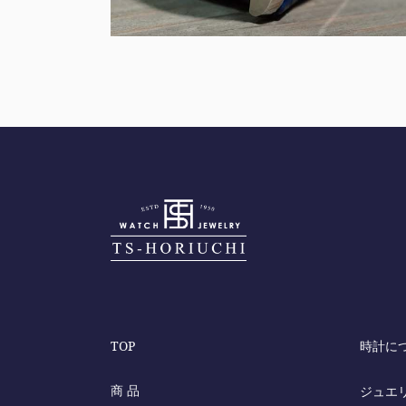
TOP
時計に
商 品
ジュエ