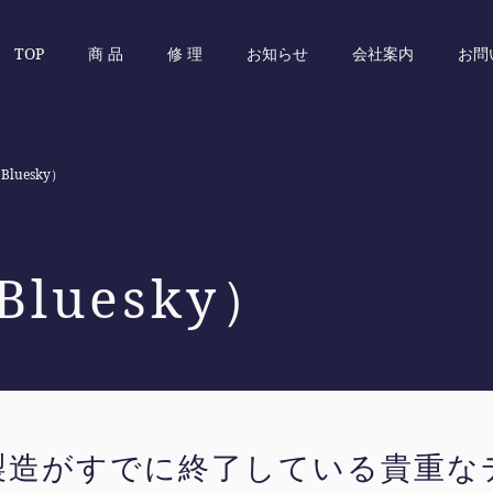
TOP
商 品
修 理
お知らせ
会社案内
お問
luesky）
luesky）
製造がすでに終了している貴重な