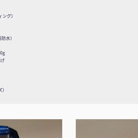
ィング）
活防水）
0g
上げ
ズ）