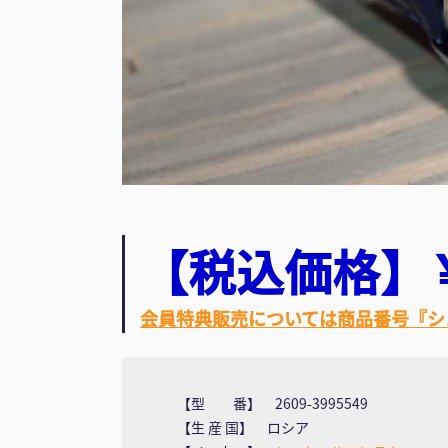
【税込価格】￥6
会員特典販売については商品番号『シ
【型 番】 2609-3995549
【生 産 国】 ロシア