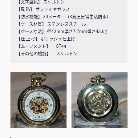
【文字盤色】 スケルトン
【風 防】 サファイヤガラス
【防水機能】 30メータ－（3気圧日常生活防水）
【ケース材質】 ステンレススチール
【ケース寸法】 径42mm厚さ7.7mm重さ43.6g
【仕 上 げ】 ポリッシュ仕上げ
【ムーブメント】 GT44
【その他の機能】 スケルトン