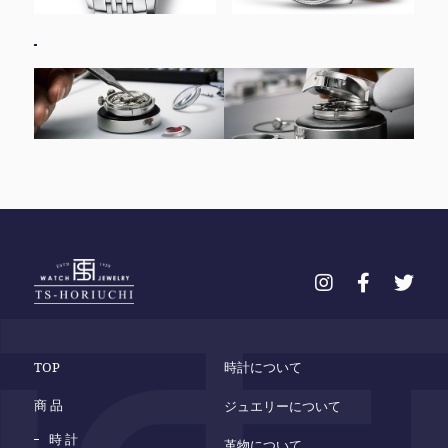
TOP
時計について
商 品
ジュエリーについて
時 計
革物について