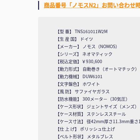
商品番号「ノモスN2」お問い合わせ
【型 番】 TNS161011W2M
【生 産 国】 ドイツ
【メーカー】 ノモス（NOMOS）
【シリーズ】 ネオマティック
【税込定価】￥930,600
【動力形式】 自動巻き（オートマチック）
【動力機械】 DUW6101
【文字盤色】 ホワイト
【風 防】 サファイヤガラス
【防水機能】 300メータ－（30気圧）
【ケース形状】 ジェントサイズ（メンズ）
【ケース材質】 ステンレススチール
【ケース寸法】 径42mm厚さ11.3mm重さ1
【仕 上 げ】 ポリッシュ仕上げ
【ベルト形状】 メタルブレス