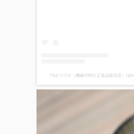
TSホリウチ（機械式時計正規品販売店）(@ts.h