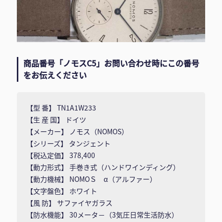
商品番号「ノモスC5」お問い合わせ時にこの番号
をお伝えください
【型 番】 TN1A1W233
【生 産 国】 ドイツ
【メーカー】 ノモス（NOMOS）
【シリーズ】 タンジェント
【税込定価】 378,400
【動力形式】 手巻き式（ハンドワインディング）
【動力機械】 NOMOＳ α（アルファー）
【文字盤色】 ホワイト
【風 防】 サファイヤガラス
【防水機能】 30メータ－（3気圧日常生活防水）