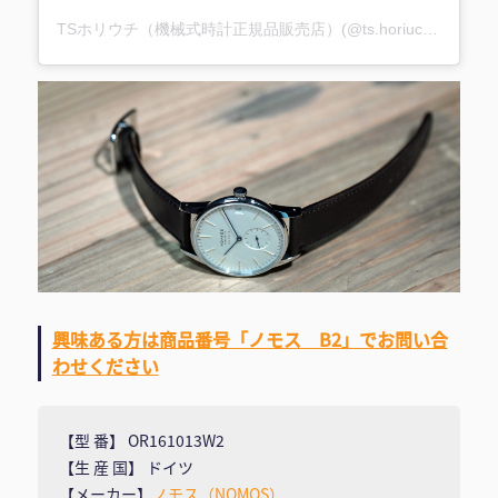
TSホリウチ（機械式時計正規品販売店）(@ts.horiuchi)がシェアした投稿
興味ある方は商品番号「ノモス B2」でお問い合
わせください
【型 番】 OR161013W2
【生 産 国】 ドイツ
【メーカー】
ノモス（NOMOS）