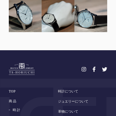
TOP
時計について
商 品
ジュエリーについて
時 計
革物について