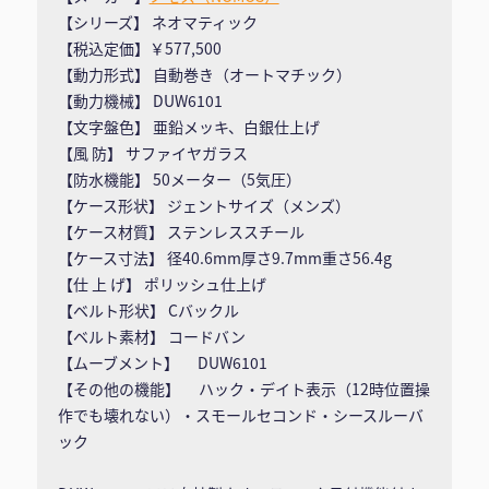
【シリーズ】 ネオマティック
【税込定価】￥577,500
【動力形式】 自動巻き（オートマチック）
【動力機械】 DUW6101
【文字盤色】 亜鉛メッキ、白銀仕上げ
【風 防】 サファイヤガラス
【防水機能】 50メーター（5気圧）
【ケース形状】 ジェントサイズ（メンズ）
【ケース材質】 ステンレススチール
【ケース寸法】 径40.6mm厚さ9.7mm重さ56.4g
【仕 上 げ】 ポリッシュ仕上げ
【ベルト形状】 Cバックル
【ベルト素材】 コードバン
【ムーブメント】 DUW6101
【その他の機能】 ハック・デイト表示（12時位置操
作でも壊れない）・スモールセコンド・シースルーバ
ック