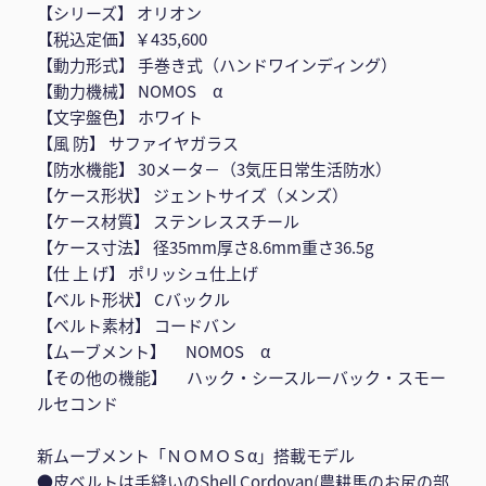
【シリーズ】 オリオン
【税込定価】￥435,600
【動力形式】 手巻き式（ハンドワインディング）
【動力機械】 NOMOS α
【文字盤色】 ホワイト
【風 防】 サファイヤガラス
【防水機能】 30メータ－（3気圧日常生活防水）
【ケース形状】 ジェントサイズ（メンズ）
【ケース材質】 ステンレススチール
【ケース寸法】 径35mm厚さ8.6mm重さ36.5g
【仕 上 げ】 ポリッシュ仕上げ
【ベルト形状】 Cバックル
【ベルト素材】 コードバン
【ムーブメント】 NOMOS α
【その他の機能】 ハック・シースルーバック・スモー
ルセコンド
新ムーブメント「ＮＯＭＯＳα」搭載モデル
●皮ベルトは手縫いのShell Cordovan(農耕馬のお尻の部