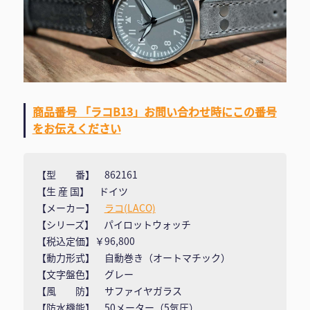
商品番号 「ラコB13」お問い合わせ時にこの番号
をお伝えください
【型 番】 862161
【生 産 国】 ドイツ
【メーカー】
ラコ(LACO)
【シリーズ】 パイロットウォッチ
【税込定価】￥96,800
【動力形式】 自動巻き（オートマチック）
【文字盤色】 グレー
【風 防】 サファイヤガラス
【防水機能】 50メーター（5気圧）