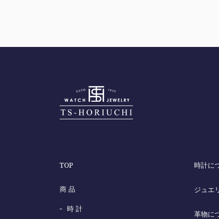
TOP
時計に
商 品
ジュエ
時 計
革物に